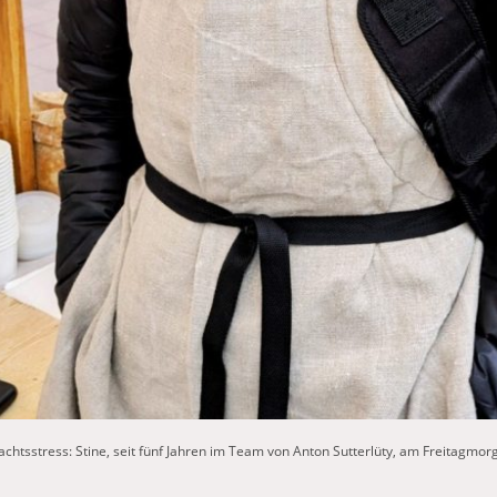
htsstress: Stine, seit fünf Jahren im Team von Anton Sutterlüty, am Freitagmor