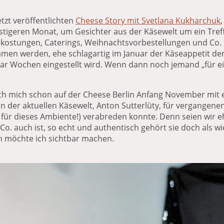
etzt veröffentlichten
Cheese Story mit
Svetlana Kukharchuk
,
stigeren Monat, um Gesichter aus der Käsewelt um ein Treff
rkostungen, Caterings, Weihnachtsvorbestellungen und Co.
en werden, ehe schlagartig im Januar der Käseappetit der
 paar Wochen eingestellt wird. Wenn dann noch jemand „für
ich mich schon auf der Cheese Berlin Anfang November mit e
en der aktuellen Käsewelt,
Anton Sutterlüty
, für vergangene
für dieses Ambiente!) verabreden konnte. Denn seien wir ehrl
. auch ist, so echt und authentisch gehört sie doch als wic
n möchte ich sichtbar machen.