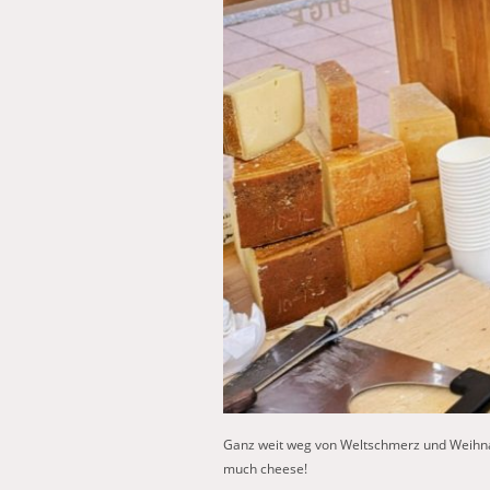
Ganz weit weg von Weltschmerz und Weihnac
much cheese!