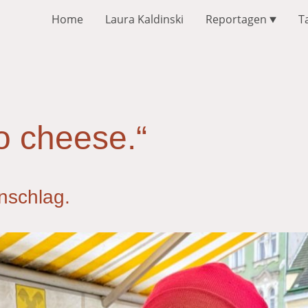
Home
Laura Kaldinski
Reportagen
T
o cheese.“
nschlag.