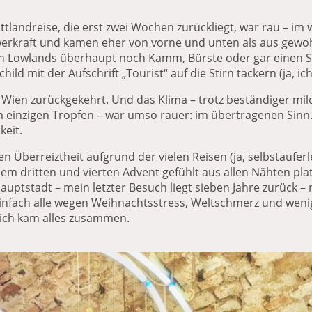
landreise, die erst zwei Wochen zurückliegt, war rau – im 
erkraft und kamen eher von vorne und unten als aus gewo
Lowlands überhaupt noch Kamm, Bürste oder gar einen S
hild mit der Aufschrift „Tourist“ auf die Stirn tackern (ja, i
Wien zurückgekehrt. Und das Klima – trotz beständiger mild
inzigen Tropfen – war umso rauer: im übertragenen Sinn. B
keit.
nen Überreiztheit aufgrund der vielen Reisen (ja, selbstaufe
em dritten und vierten Advent gefühlt aus allen Nähten plat
auptstadt – mein letzter Besuch liegt sieben Jahre zurück –
nfach alle wegen Weihnachtsstress, Weltschmerz und wenig
ich kam alles zusammen.