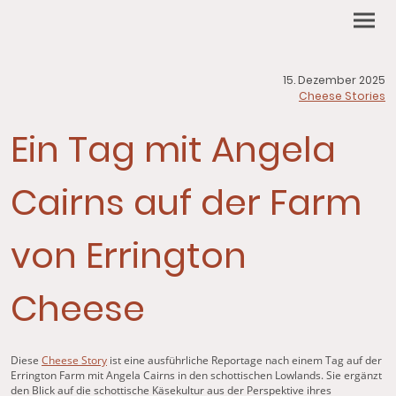
15. Dezember 2025
Cheese Stories
Ein Tag mit Angela
Cairns auf der Farm
von Errington
Cheese
Diese
Cheese Story
ist eine ausführliche Reportage nach einem Tag auf der
Errington Farm mit
Angela Cairns
in den schottischen Lowlands. Sie ergänzt
den Blick auf die schottische Käsekultur aus der Perspektive ihres