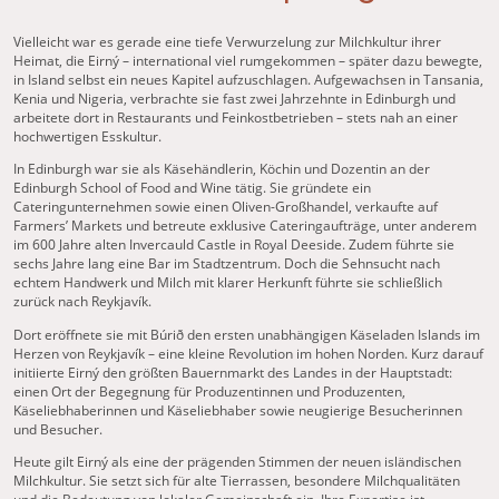
Vielleicht war es gerade eine tiefe Verwurzelung zur Milchkultur ihrer
Heimat, die Eirný – international viel rumgekommen – später dazu bewegte,
in Island selbst ein neues Kapitel aufzuschlagen. Aufgewachsen in Tansania,
Kenia und Nigeria, verbrachte sie fast zwei Jahrzehnte in Edinburgh und
arbeitete dort in Restaurants und Feinkostbetrieben – stets nah an einer
hochwertigen Esskultur.
In Edinburgh war sie als Käsehändlerin, Köchin und Dozentin an der
Edinburgh School of Food and Wine tätig. Sie gründete ein
Cateringunternehmen sowie einen Oliven-Großhandel, verkaufte auf
Farmers’ Markets und betreute exklusive Cateringaufträge, unter anderem
im 600 Jahre alten Invercauld Castle in Royal Deeside. Zudem führte sie
sechs Jahre lang eine Bar im Stadtzentrum. Doch die Sehnsucht nach
echtem Handwerk und Milch mit klarer Herkunft führte sie schließlich
zurück nach Reykjavík.
Dort eröffnete sie mit Búrið den ersten unabhängigen Käseladen Islands im
Herzen von Reykjavík – eine kleine Revolution im hohen Norden. Kurz darauf
initiierte Eirný den größten Bauernmarkt des Landes in der Hauptstadt:
einen Ort der Begegnung für Produzentinnen und Produzenten,
Käseliebhaberinnen und Käseliebhaber sowie neugierige Besucherinnen
und Besucher.
Heute gilt Eirný als eine der prägenden Stimmen der neuen isländischen
Milchkultur. Sie setzt sich für alte Tierrassen, besondere Milchqualitäten