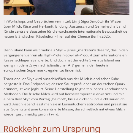
In Workshops und Gesprächen vermittelt Eirný Sigurðardóttir ihr Wissen
über Milch, Käse und Herkunft. Bildung, Austausch und Gemeinschaft sind
für sie zentrale Bausteine für die wachsende internationale Bewusstheit der
neuen isländischen Käsekultur – hier auf der Cheese Berlin 2025.
Denn Island kann weit mehr als Skyr – jenes „marketer’s dream“, das in den
vergangenen Jahren als High-Protein-Low-Fat-Produkt zum internationalen
Kassenschlager avancierte. Und doch hat der echte Skyr aus Island nur
wenig mit dem „Skyr nach isländischer Art“ gemein, der heute in
europäischen Supermarktregalen zu finden ist.
Traditioneller Skyr wird ausschließlich aus der Milch isländischer Kühe
hergestellt. Das Endprodukt, dessen Säureprofil eher an deutschen Quark
erinnert, ist kein Joghurt. Seine Herstellung folgt alten, nahezu archaischen
Methoden: Die frische Milch wird auf Körpertemperatur erwärmt und mit
einem Rest Skyr vom Vortag „beimpft“, bis sie dicklich und leicht säuerlich
wird. Anschließend lässt man sie in Leinentüchern abtropfen und presst sie
aus. So entsteht jene konzentrierte Masse, die schließlich mit etwas Milch
wieder geschmeidig gerührt wird.
Rückkehr zum Ursprung