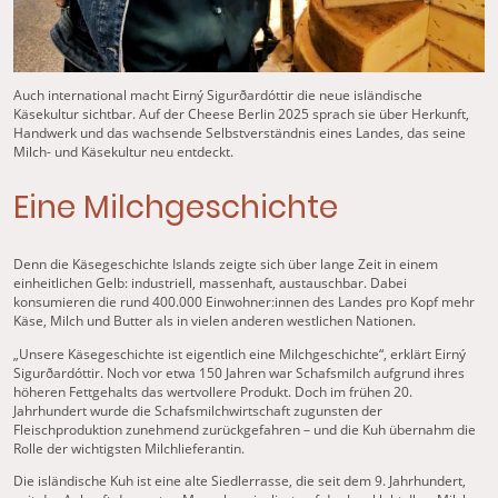
Auch international macht Eirný Sigurðardóttir die neue isländische
Käsekultur sichtbar. Auf der Cheese Berlin 2025 sprach sie über Herkunft,
Handwerk und das wachsende Selbstverständnis eines Landes, das seine
Milch- und Käsekultur neu entdeckt.
Eine Milchgeschichte
Denn die Käsegeschichte Islands zeigte sich über lange Zeit in einem
einheitlichen Gelb: industriell, massenhaft, austauschbar. Dabei
konsumieren die rund 400.000 Einwohner:innen des Landes pro Kopf mehr
Käse, Milch und Butter als in vielen anderen westlichen Nationen.
„Unsere Käsegeschichte ist eigentlich eine Milchgeschichte“, erklärt Eirný
Sigurðardóttir. Noch vor etwa 150 Jahren war Schafsmilch aufgrund ihres
höheren Fettgehalts das wertvollere Produkt. Doch im frühen 20.
Jahrhundert wurde die Schafsmilchwirtschaft zugunsten der
Fleischproduktion zunehmend zurückgefahren – und die Kuh übernahm die
Rolle der wichtigsten Milchlieferantin.
Die isländische Kuh ist eine alte Siedlerrasse, die seit dem 9. Jahrhundert,