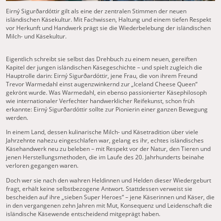
Eirný Sigurðardóttir gilt als eine der zentralen Stimmen der neuen
isländischen Käsekultur. Mit Fachwissen, Haltung und einem tiefen Respekt
vor Herkunft und Handwerk prägt sie die Wiederbelebung der isländischen
Milch- und Käsekultur.
Eigentlich schreibt sie selbst das Drehbuch zu einem neuen, gereiften
Kapitel der jungen isländischen Käsegeschichte – und spielt zugleich die
Hauptrolle darin: Eirný Sigurðardóttir, jene Frau, die von ihrem Freund
Trevor Warmedahl einst augenzwinkernd zur „Iceland Cheese Queen“
gekrönt wurde. Was Warmedahl, ein ebenso passionierter Käsephilosoph
wie internationaler Verfechter handwerklicher Reifekunst, schon früh
erkannte: Eirný Sigurðardóttir sollte zur Pionierin einer ganzen Bewegung
werden.
In einem Land, dessen kulinarische Milch- und Käsetradition über viele
Jahrzehnte nahezu eingeschlafen war, gelang es ihr, echtes isländisches
Käsehandwerk neu zu beleben – mit Respekt vor der Natur, den Tieren und
jenen Herstellungsmethoden, die im Laufe des 20. Jahrhunderts beinahe
verloren gegangen waren.
Doch wer sie nach den wahren Heldinnen und Helden dieser Wiedergeburt
fragt, erhält keine selbstbezogene Antwort. Stattdessen verweist sie
bescheiden auf ihre „sieben Super Heroes“ – jene Käserinnen und Käser, die
in den vergangenen zehn Jahren mit Mut, Konsequenz und Leidenschaft die
isländische Käsewende entscheidend mitgeprägt haben.