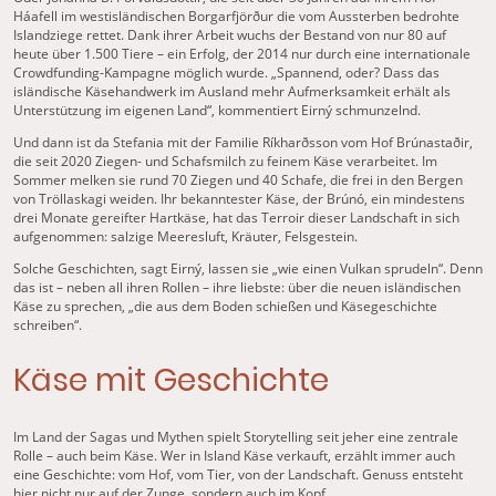
Háafell im westisländischen Borgarfjörður die vom Aussterben bedrohte
Islandziege rettet. Dank ihrer Arbeit wuchs der Bestand von nur 80 auf
heute über 1.500 Tiere – ein Erfolg, der 2014 nur durch eine internationale
Crowdfunding-Kampagne möglich wurde. „Spannend, oder? Dass das
isländische Käsehandwerk im Ausland mehr Aufmerksamkeit erhält als
Unterstützung im eigenen Land“, kommentiert Eirný schmunzelnd.
Und dann ist da Stefania mit der Familie Ríkharðsson vom Hof Brúnastaðir,
die seit 2020 Ziegen- und Schafsmilch zu feinem Käse verarbeitet. Im
Sommer melken sie rund 70 Ziegen und 40 Schafe, die frei in den Bergen
von Tröllaskagi weiden. Ihr bekanntester Käse, der Brúnó, ein mindestens
drei Monate gereifter Hartkäse, hat das Terroir dieser Landschaft in sich
aufgenommen: salzige Meeresluft, Kräuter, Felsgestein.
Solche Geschichten, sagt Eirný, lassen sie „wie einen Vulkan sprudeln“. Denn
das ist – neben all ihren Rollen – ihre liebste: über die neuen isländischen
Käse zu sprechen, „die aus dem Boden schießen und Käsegeschichte
schreiben“.
Käse mit Geschichte
Im Land der Sagas und Mythen spielt Storytelling seit jeher eine zentrale
Rolle – auch beim Käse. Wer in Island Käse verkauft, erzählt immer auch
eine Geschichte: vom Hof, vom Tier, von der Landschaft. Genuss entsteht
hier nicht nur auf der Zunge, sondern auch im Kopf.