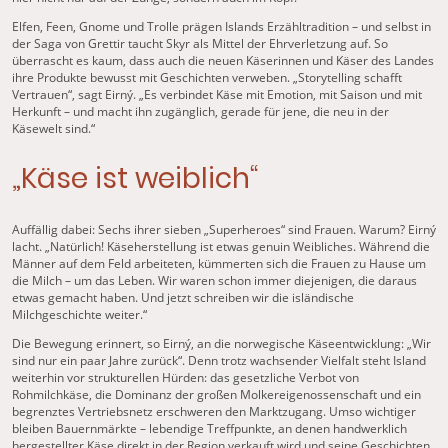
Elfen, Feen, Gnome und Trolle prägen Islands Erzähltradition – und selbst in
der Saga von Grettir taucht Skyr als Mittel der Ehrverletzung auf. So
überrascht es kaum, dass auch die neuen Käserinnen und Käser des Landes
ihre Produkte bewusst mit Geschichten verweben. „Storytelling schafft
Vertrauen“, sagt Eirný. „Es verbindet Käse mit Emotion, mit Saison und mit
Herkunft – und macht ihn zugänglich, gerade für jene, die neu in der
Käsewelt sind.“
„Käse ist weiblich“
Auffällig dabei: Sechs ihrer sieben „Superheroes“ sind Frauen. Warum? Eirný
lacht. „Natürlich! Käseherstellung ist etwas genuin Weibliches. Während die
Männer auf dem Feld arbeiteten, kümmerten sich die Frauen zu Hause um
die Milch – um das Leben. Wir waren schon immer diejenigen, die daraus
etwas gemacht haben. Und jetzt schreiben wir die isländische
Milchgeschichte weiter.“
Die Bewegung erinnert, so Eirný, an die norwegische Käseentwicklung: „Wir
sind nur ein paar Jahre zurück“. Denn trotz wachsender Vielfalt steht Island
weiterhin vor strukturellen Hürden: das gesetzliche Verbot von
Rohmilchkäse, die Dominanz der großen Molkereigenossenschaft und ein
begrenztes Vertriebsnetz erschweren den Marktzugang. Umso wichtiger
bleiben Bauernmärkte – lebendige Treffpunkte, an denen handwerklich
hergestellter Käse direkt in der Region verkauft wird und seine Geschichten