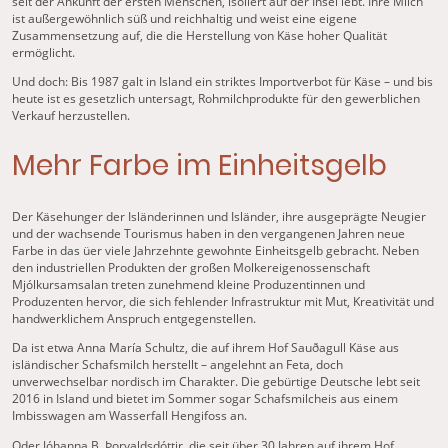
seit der Ankunft der ersten Menschen, isoliert auf der Insel lebt. Ihre Milch
ist außergewöhnlich süß und reichhaltig und weist eine eigene
Zusammensetzung auf, die die Herstellung von Käse hoher Qualität
ermöglicht.
Und doch: Bis 1987 galt in Island ein striktes Importverbot für Käse – und bis
heute ist es gesetzlich untersagt, Rohmilchprodukte für den gewerblichen
Verkauf herzustellen.
Mehr Farbe im Einheitsgelb
Der Käsehunger der Isländerinnen und Isländer, ihre ausgeprägte Neugier
und der wachsende Tourismus haben in den vergangenen Jahren neue
Farbe in das üer viele Jahrzehnte gewohnte Einheitsgelb gebracht. Neben
den industriellen Produkten der großen Molkereigenossenschaft
Mjólkursamsalan treten zunehmend kleine Produzentinnen und
Produzenten hervor, die sich fehlender Infrastruktur mit Mut, Kreativität und
handwerklichem Anspruch entgegenstellen.
Da ist etwa Anna María Schultz, die auf ihrem Hof Sauðagull Käse aus
isländischer Schafsmilch herstellt – angelehnt an Feta, doch
unverwechselbar nordisch im Charakter. Die gebürtige Deutsche lebt seit
2016 in Island und bietet im Sommer sogar Schafsmilcheis aus einem
Imbisswagen am Wasserfall Hengifoss an.
Oder Jóhanna B. Þorvaldsdóttir, die seit über 30 Jahren auf ihrem Hof