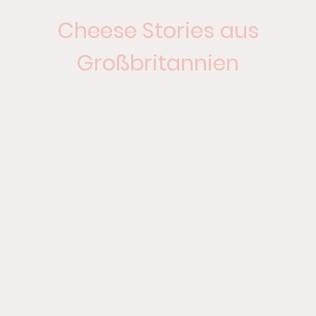
Cheese Stories aus
Großbritannien
Reportagen über echtes Käsehandwerk und
Interviews mit den Gesichtern dahinter.