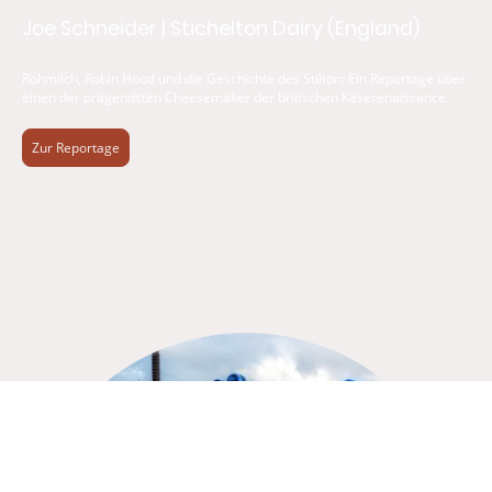
Joe Schneider | Stichelton Dairy (England)
Rohmilch, Robin Hood und die Geschichte des Stilton: Ein Reportage über
einen der prägendsten Cheesemaker der britischen Käserenaissance.
Zur Reportage