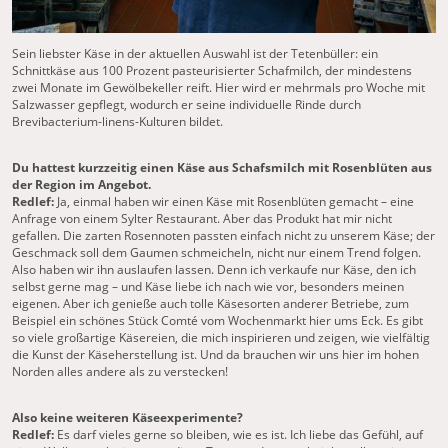
Sein liebster Käse in der aktuellen Auswahl ist der Tetenbüller: ein
Schnittkäse aus 100 Prozent pasteurisierter Schafmilch, der mindestens
zwei Monate im Gewölbekeller reift. Hier wird er mehrmals pro Woche mit
Salzwasser gepflegt, wodurch er seine individuelle Rinde durch
Brevibacterium-linens-Kulturen bildet.
Du hattest kurzzeitig einen Käse aus Schafsmilch mit Rosenblüten aus
der Region im Angebot.
Redlef:
Ja, einmal haben wir einen Käse mit Rosenblüten gemacht – eine
Anfrage von einem Sylter Restaurant. Aber das Produkt hat mir nicht
gefallen. Die zarten Rosennoten passten einfach nicht zu unserem Käse; der
Geschmack soll dem Gaumen schmeicheln, nicht nur einem Trend folgen.
Also haben wir ihn auslaufen lassen. Denn ich verkaufe nur Käse, den ich
selbst gerne mag – und Käse liebe ich nach wie vor, besonders meinen
eigenen. Aber ich genieße auch tolle Käsesorten anderer Betriebe, zum
Beispiel ein schönes Stück Comté vom Wochenmarkt hier ums Eck. Es gibt
so viele großartige Käsereien, die mich inspirieren und zeigen, wie vielfältig
die Kunst der Käseherstellung ist. Und da brauchen wir uns hier im hohen
Norden alles andere als zu verstecken!
Also keine weiteren Käseexperimente?
Redlef:
Es darf vieles gerne so bleiben, wie es ist. Ich liebe das Gefühl, auf