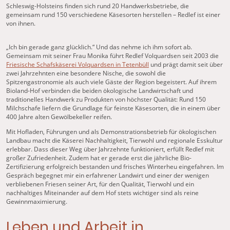
Schleswig-Holsteins finden sich rund 20 Handwerksbetriebe, die
gemeinsam rund 150 verschiedene Käsesorten herstellen
–
Redlef ist einer
von ihnen.
„Ich bin gerade ganz glücklich.“ Und das nehme ich ihm sofort ab.
Gemeinsam mit seiner Frau Monika führt Redlef Volquardsen seit 2003 die
Friesische Schafskäserei Volquardsen in Tetenbüll
und prägt damit seit über
zwei Jahrzehnten eine besondere Nische, die sowohl die
Spitzengastronomie als auch viele Gäste der Region begeistert. Auf ihrem
Bioland-Hof verbinden die beiden ökologische Landwirtschaft und
traditionelles Handwerk zu Produkten von höchster Qualität: Rund 150
Milchschafe liefern die Grundlage für feinste Käsesorten, die in einem über
400 Jahre alten Gewölbekeller reifen.
Mit Hofladen, Führungen und als Demonstrationsbetrieb für ökologischen
Landbau macht die Käserei Nachhaltigkeit, Tierwohl und regionale Esskultur
erlebbar. Dass dieser Weg über Jahrzehnte funktioniert, erfüllt Redlef mit
großer Zufriedenheit. Zudem hat er gerade erst die jährliche Bio-
Zertifizierung erfolgreich bestanden und frisches Winterheu eingefahren. Im
Gespräch begegnet mir ein erfahrener Landwirt und einer der wenigen
verbliebenen Friesen seiner Art, für den Qualität, Tierwohl und ein
nachhaltiges Miteinander auf dem Hof stets wichtiger sind als reine
Gewinnmaximierung.
Leben und Arbeit in