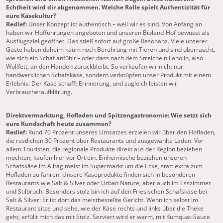
Echtheit wird dir abgenommen. Welche Rolle spielt Authentizität für
eure Käsekultur?
Redlef:
Unser Konzept ist authentisch – weil wir es sind. Von Anfang an
haben wir Hofführungen angeboten und unseren Bioland-Hof bewusst als
Ausflugsziel geöffnet. Das stieß sofort auf große Resonanz. Viele unserer
Gäste haben daheim kaum noch Berührung mit Tieren und sind überrascht,
wie sich ein Schaf anfühlt – oder dass nach dem Streicheln Lanolin, also
Wollfett, an den Händen zurückbleibt. So verkaufen wir nicht nur
handwerklichen Schafskäse, sondern verknüpfen unser Produkt mit einem
Erlebnis: Der Käse schafft Erinnerung, und zugleich leisten wir
Verbraucheraufklärung.
Direktvermarktung, Hofladen und Spitzengastronomie: Wie setzt sich
eure Kundschaft heute zusammen?
Redlef:
Rund 70 Prozent unseres Umsatzes erzielen wir über den Hofladen,
die restlichen 30 Prozent über Restaurants und ausgewählte Läden. Vor
allem Touristen, die regionale Produkte direkt aus der Region beziehen
möchten, kaufen hier vor Ort ein. Einheimische beziehen unseren
Schafskäse im Alltag meist im Supermarkt um die Ecke, statt extra zum
Hofladen zu fahren. Unsere Käseprodukte finden sich in besonderen
Restaurants wie Salt & Silver oder Urban Nature, aber auch im Esszimmer
und Stilbruch. Besonders stolz bin ich auf den Friesischen Schafskäse bei
Salt & Silver: Er ist dort das meistbestellte Gericht. Wenn ich selbst im
Restaurant sitze und sehe, wie der Käse rechts und links über die Theke
geht, erfüllt mich das mit Stolz. Serviert wird er warm, mit Kumquat-Sauce