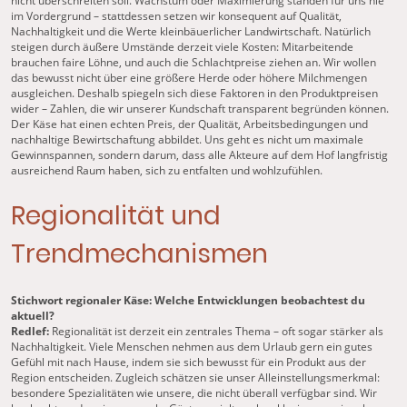
nicht überschreiten soll. Wachstum oder Maximierung standen für uns nie
im Vordergrund – stattdessen setzen wir konsequent auf Qualität,
Nachhaltigkeit und die Werte kleinbäuerlicher Landwirtschaft. Natürlich
steigen durch äußere Umstände derzeit viele Kosten: Mitarbeitende
brauchen faire Löhne, und auch die Schlachtpreise ziehen an. Wir wollen
das bewusst nicht über eine größere Herde oder höhere Milchmengen
ausgleichen. Deshalb spiegeln sich diese Faktoren in den Produktpreisen
wider – Zahlen, die wir unserer Kundschaft transparent begründen können.
Der Käse hat einen echten Preis, der Qualität, Arbeitsbedingungen und
nachhaltige Bewirtschaftung abbildet. Uns geht es nicht um maximale
Gewinnspannen, sondern darum, dass alle Akteure auf dem Hof langfristig
ausreichend Raum haben, sich zu entfalten und wohlzufühlen.
Regionalität und
Trendmechanismen
Stichwort regionaler Käse: Welche Entwicklungen beobachtest du
aktuell?
Redlef:
Regionalität ist derzeit ein zentrales Thema – oft sogar stärker als
Nachhaltigkeit. Viele Menschen nehmen aus dem Urlaub gern ein gutes
Gefühl mit nach Hause, indem sie sich bewusst für ein Produkt aus der
Region entscheiden. Zugleich schätzen sie unser Alleinstellungsmerkmal:
besondere Spezialitäten wie unsere, die nicht überall verfügbar sind. Wir