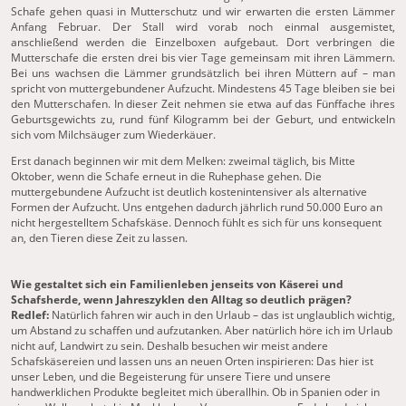
Schafe gehen quasi in Mutterschutz und wir erwarten die ersten Lämmer
Anfang Februar. Der Stall wird vorab noch einmal ausgemistet,
anschließend werden die Einzelboxen aufgebaut. Dort verbringen die
Mutterschafe die ersten drei bis vier Tage gemeinsam mit ihren Lämmern.
Bei uns wachsen die Lämmer grundsätzlich bei ihren Müttern auf – man
spricht von muttergebundener Aufzucht. Mindestens 45 Tage bleiben sie bei
den Mutterschafen. In dieser Zeit nehmen sie etwa auf das Fünffache ihres
Geburtsgewichts zu, rund fünf Kilogramm bei der Geburt, und entwickeln
sich vom Milchsäuger zum Wiederkäuer.
Erst danach beginnen wir mit dem Melken: zweimal täglich, bis Mitte
Oktober, wenn die Schafe erneut in die Ruhephase gehen. Die
muttergebundene Aufzucht ist deutlich kostenintensiver als alternative
Formen der Aufzucht. Uns entgehen dadurch jährlich rund 50.000 Euro an
nicht hergestelltem Schafskäse. Dennoch fühlt es sich für uns konsequent
an, den Tieren diese Zeit zu lassen.
Wie gestaltet sich ein Familienleben jenseits von Käserei und
Schafsherde, wenn Jahreszyklen den Alltag so deutlich prägen?
Redlef:
Natürlich fahren wir auch in den Urlaub – das ist unglaublich wichtig,
um Abstand zu schaffen und aufzutanken. Aber natürlich höre ich im Urlaub
nicht auf, Landwirt zu sein. Deshalb besuchen wir meist andere
Schafskäsereien und lassen uns an neuen Orten inspirieren: Das hier ist
unser Leben, und die Begeisterung für unsere Tiere und unsere
handwerklichen Produkte begleitet mich überallhin. Ob in Spanien oder in