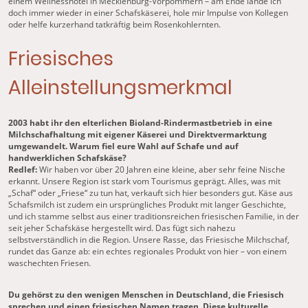
einem Wellnesshotel in Mecklenburg-Vorpommern – am Ende lande ich
doch immer wieder in einer Schafskäserei, hole mir Impulse von Kollegen
oder helfe kurzerhand tatkräftig beim Rosenkohlernten.
Friesisches
Alleinstellungsmerkmal
2003 habt ihr den elterlichen Bioland-Rindermastbetrieb in eine
Milchschafhaltung mit eigener Käserei und Direktvermarktung
umgewandelt. Warum fiel eure Wahl auf Schafe und auf
handwerklichen Schafskäse?
Redlef:
Wir haben vor über 20 Jahren eine kleine, aber sehr feine Nische
erkannt. Unsere Region ist stark vom Tourismus geprägt. Alles, was mit
„Schaf“ oder „Friese“ zu tun hat, verkauft sich hier besonders gut. Käse aus
Schafsmilch ist zudem ein ursprüngliches Produkt mit langer Geschichte,
und ich stamme selbst aus einer traditionsreichen friesischen Familie, in der
seit jeher Schafskäse hergestellt wird. Das fügt sich nahezu
selbstverständlich in die Region. Unsere Rasse, das Friesische Milchschaf,
rundet das Ganze ab: ein echtes regionales Produkt von hier – von einem
waschechten Friesen.
Du gehörst zu den wenigen Menschen in Deutschland, die Friesisch
sprechen und einen friesischen Namen tragen. Diese kulturelle