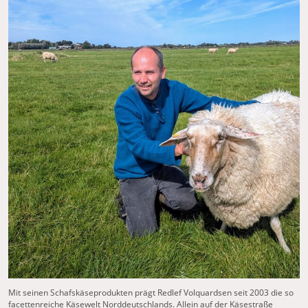
Mit seinen Schafskäseprodukten prägt Redlef Volquardsen seit 2003 die so
facettenreiche Käsewelt Norddeutschlands. Allein auf der Käsestraße